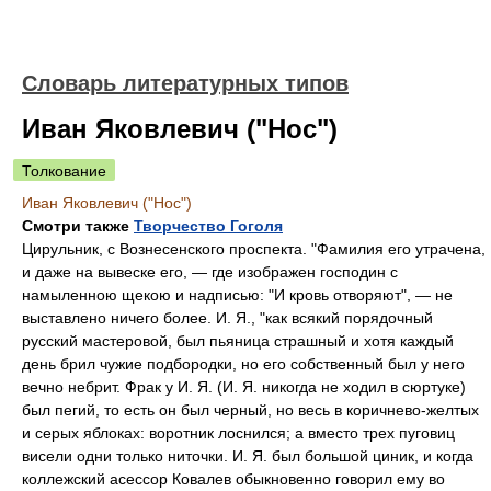
Словарь литературных типов
Иван Яковлевич ("Нос")
Толкование
Иван Яковлевич ("Нос")
Смотри также
Творчество Гоголя
Цирульник, с Вознесенского проспекта. "Фамилия его утрачена,
и даже на вывеске его, — где изображен господин с
намыленною щекою и надписью: "И кровь отворяют", — не
выставлено ничего более. И. Я., "как всякий порядочный
русский мастеровой, был пьяница страшный и хотя каждый
день брил чужие подбородки, но его собственный был у него
вечно небрит. Фрак у И. Я. (И. Я. никогда не ходил в сюртуке)
был пегий, то есть он был черный, но весь в коричнево-желтых
и серых яблоках: воротник лоснился; а вместо трех пуговиц
висели одни только ниточки. И. Я. был большой циник, и когда
коллежский асессор Ковалев обыкновенно говорил ему во