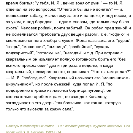
время бритья: "у тебя, И. Я., вечно воняют руки!" — то И. Я.
отвечал на это вопросом: "Отчего ж бы им не вонять?" — и,
понюхавши табаку, мылил ему за это и на щеке, и под носом, и
за ухом, и под бородою — одним словом, где только ему была
охота". Человек робкий, почти забитый. Он робел пред женой и
не осмеливался "требовать двух вещей разом", т. е. "кофию" и
свежеиспеченного хлебца с луком. Жена называла его: "дурак",
"зверь", "мошенник", "пьяница", "разбойник", "сухарь
поджаристый", "потаскушка", "негодяй" и т. д. При встрече с
квартальным он изъявляет полную готовность брить его "без
всякого прекословия" два и три раза в неделю, и когда
квартальный, невзирая на это, спрашивал: "Что ты там делал?"
— И. Я. "побледнел". Квартальный называет его "мошенником-
цирульником", но после съезжей, куда попал И. Я. "по
подозрению в краже из лавочки бортища пуговиц", он
окончательно оробел и даже, не заходя к Ковалеву,
заглядывает в его дверь "так боязливо, как кошка, которую
только что высекли за кражу сала".
Словарь литературных типов. - Пг.: Издание редакции журнала «Всходы»
.
Под
редакцией Н. Д. Носкова
.
1908-1914
.