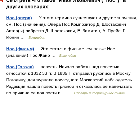
Смотреть что такое "Иван Яковлевич ("Нос")" в
других словарях:
Нос (опера)
— У этого термина существуют и другие значения,
см. Нос (значения). Опера Нос Композитор Д. Шостакович
Автор(ы) либретто Д. Шостакович, Е. Замятин, А. Прейс, Г.
Ионин …
Википедия
Нос (фильм)
— Это статья о фильме. см. также Нос
(значения) Нос Жанр …
Википедия
Нос (Гоголя)
— повесть. Начало работы над повестью
относится к 1832 33 гг. В 1835 Г. отправил рукопись в Москву
Погодину, для журнала последнего Московский наблюдатель .
Редакция нашла повесть грязной и отказалась ее напечатать
по причине ее пошлости и… …
Словарь литературных типов