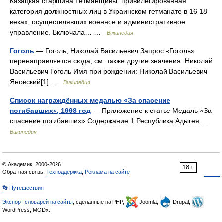
Казацкая старшина Гетманщины привилегированная
категория должностных лиц в Украинском гетманате в 16 18
веках, осуществлявших военное и административное
управление. Включала… …
Википедия
Гоголь
— Гоголь, Николай Васильевич Запрос «Гоголь»
перенаправляется сюда; см. также другие значения. Николай
Васильевич Гоголь Имя при рождении: Николай Васильевич
Яновский[1] …
Википедия
Список награждённых медалью «За спасение
погибавших», 1998 год
— Приложение к статье Медаль «За
спасение погибавших» Содержание 1 Республика Адыгея …
Википедия
© Академик, 2000-2026
18+
Обратная связь:
Техподдержка
,
Реклама на сайте
👣 Путешествия
Экспорт словарей на сайты
, сделанные на PHP,
Joomla,
Drupal,
WordPress, MODx.