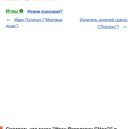
Игры ⚽
Нужна курсовая?
Иван Потапыч ("Мертвые
Издатель ходячей газеты
души")
("Портрет")